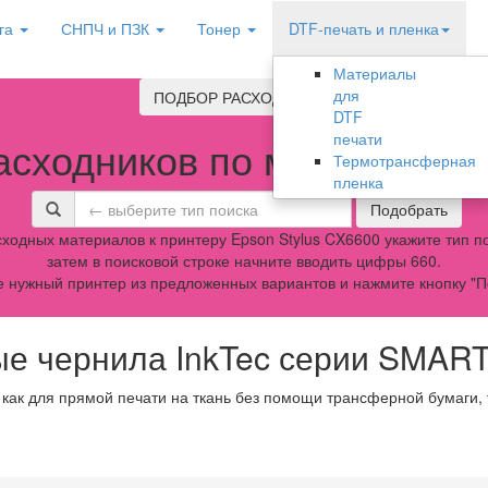
га
СНПЧ и ПЗК
Тонер
DTF-печать и пленка
Материалы
для
ПОДБОР РАСХОДНИКОВ
DTF
печати
асходников по модели обо
Термотрансферная
пленка
Подобрать
ходных материалов к принтеру Epson Stylus CX6600 укажите тип по
затем в поисковой строке начните вводить цифры 660.
 нужный принтер из предложенных вариантов и нажмите кнопку "П
е чернила InkTec серии SMAR
 как для прямой печати на ткань без помощи трансферной бумаги,