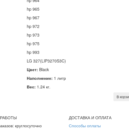
hp 964
hp 965
hp 967
hp 972
hp 973
hp 975
hp 993
LG 327(LIP3270S3C)
Цвет:
Black
Наполнение:
1 литр
Вес:
1.24 кг.
В корз
 РАБОТЫ
ДОСТАВКА И ОПЛАТА
аказов: круглосуточно
Способы оплаты