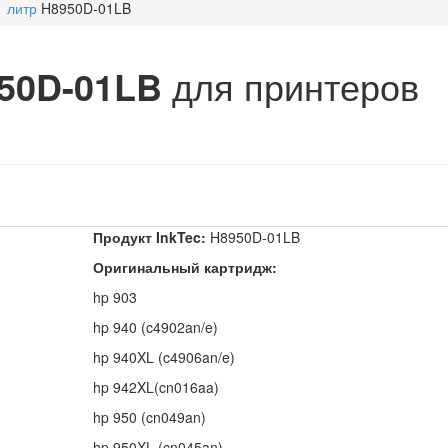
1 литр
H8950D-01LB
950D-01LB
для принтеров
и
Продукт InkTec:
H8950D-01LB
Оригинальный картридж:
hp 903
hp 940 (c4902an/e)
hp 940XL (c4906an/e)
hp 942XL(cn016aa)
hp 950 (cn049an)
hp 950XL (cn045an)