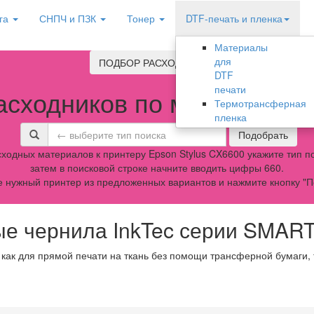
га
СНПЧ и ПЗК
Тонер
DTF-печать и пленка
Материалы
для
ПОДБОР РАСХОДНИКОВ
DTF
печати
асходников по модели обо
Термотрансферная
пленка
Подобрать
ходных материалов к принтеру Epson Stylus CX6600 укажите тип по
затем в поисковой строке начните вводить цифры 660.
 нужный принтер из предложенных вариантов и нажмите кнопку "П
е чернила InkTec серии SMAR
 как для прямой печати на ткань без помощи трансферной бумаги,