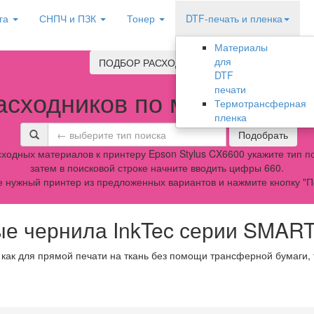
га
СНПЧ и ПЗК
Тонер
DTF-печать и пленка
Материалы
для
ПОДБОР РАСХОДНИКОВ
DTF
печати
асходников по модели обо
Термотрансферная
пленка
Подобрать
ходных материалов к принтеру Epson Stylus CX6600 укажите тип по
затем в поисковой строке начните вводить цифры 660.
 нужный принтер из предложенных вариантов и нажмите кнопку "П
е чернила InkTec серии SMAR
 как для прямой печати на ткань без помощи трансферной бумаги,