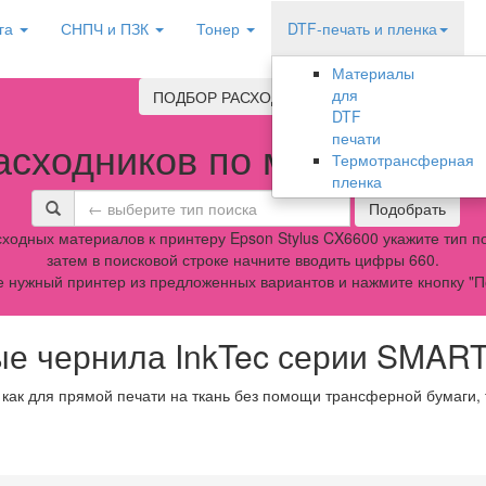
га
СНПЧ и ПЗК
Тонер
DTF-печать и пленка
Материалы
для
ПОДБОР РАСХОДНИКОВ
DTF
печати
асходников по модели обо
Термотрансферная
пленка
Подобрать
ходных материалов к принтеру Epson Stylus CX6600 укажите тип по
затем в поисковой строке начните вводить цифры 660.
 нужный принтер из предложенных вариантов и нажмите кнопку "П
е чернила InkTec серии SMAR
 как для прямой печати на ткань без помощи трансферной бумаги,