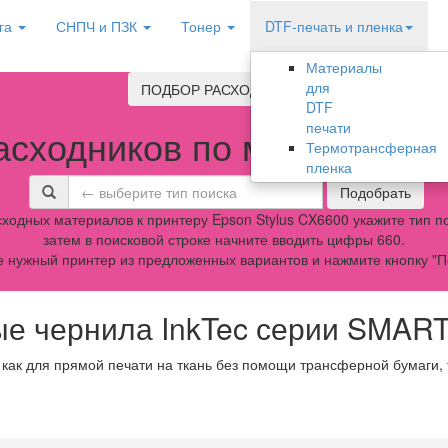
га
СНПЧ и ПЗК
Тонер
DTF-печать и пленка
Материалы
для
ПОДБОР РАСХОДНИКОВ
DTF
печати
асходников по модели обо
Термотрансферная
пленка
Подобрать
ходных материалов к принтеру Epson Stylus CX6600 укажите тип по
затем в поисковой строке начните вводить цифры 660.
 нужный принтер из предложенных вариантов и нажмите кнопку "П
е чернила InkTec серии SMAR
 как для прямой печати на ткань без помощи трансферной бумаги,