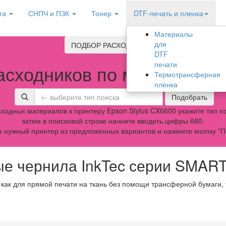
га
СНПЧ и ПЗК
Тонер
DTF-печать и пленка
Материалы
для
ПОДБОР РАСХОДНИКОВ
DTF
печати
асходников по модели обо
Термотрансферная
пленка
Подобрать
ходных материалов к принтеру Epson Stylus CX6600 укажите тип по
затем в поисковой строке начните вводить цифры 660.
 нужный принтер из предложенных вариантов и нажмите кнопку "П
е чернила InkTec серии SMAR
 как для прямой печати на ткань без помощи трансферной бумаги,