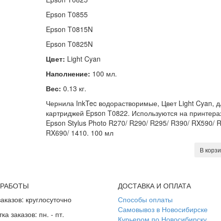
Epson T0855
Epson T0815N
Epson T0825N
Цвет:
Light Cyan
Наполнение:
100 мл.
Вес:
0.13 кг.
Чернила InkTec водорастворимые, Цвет Light Cyan, д
картриджей Epson T0822. Используются на принтера
Epson Stylus Photo R270/ R290/ R295/ R390/ RX590/ 
RX690/ 1410. 100 мл
В корз
 РАБОТЫ
ДОСТАВКА И ОПЛАТА
аказов: круглосуточно
Способы оплаты
Самовывоз в Новосибирске
а заказов: пн. - пт.
Курьером по Новосибирску